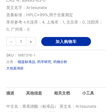
CAS 号: 88495-63-0
英文名字：Artesunate
质量标准：HPLC≥99%,用于含量测定
库存参考→大连库：4, 上海库：1, 北京库：0, 沈阳库：
0, 广州库：0
青
-
+
加入购物车
蒿
琥
SKU：
MB7316-1
酯
分类：
植提标准品
,
药学研究
,
药物分析
大包装询价
（标
准
品）
数
描述
其他信息
相关文档
小工具
量
中文名：青蒿琥酯（标准品） 英文名：Artesunate