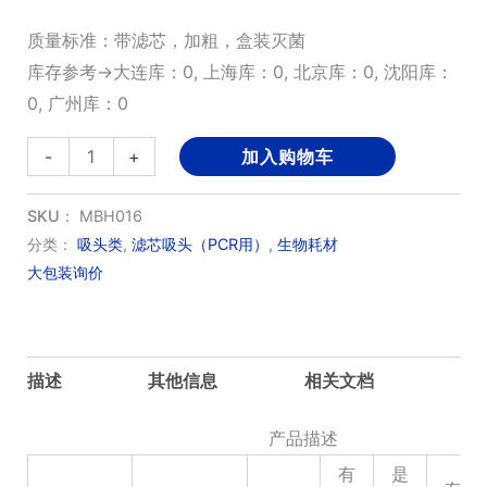
质量标准：带滤芯，加粗，盒装灭菌
库存参考→大连库：0, 上海库：0, 北京库：0, 沈阳库：
0, 广州库：0
20μl
-
+
加入购物车
带
刻
SKU：
MBH016
度
分类：
吸头类
,
滤芯吸头（PCR用）
,
生物耗材
大包装询价
盒
装
透
明
描述
其他信息
相关文档
滤
芯
产品描述
吸
有
是