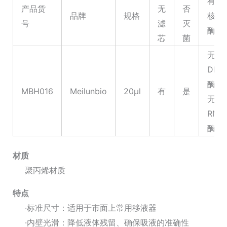
有无
头，
产品货
无
否
品牌
规格
核酸
加
号
滤
灭
酶
粗
芯
菌
盒
无
装
DNA
灭
酶、
MBH016
Meilunbio
20μl
有
是
菌，
无
96
RNA
支/
酶
盒
数
材质
量
聚丙烯材质
特点
·标准尺寸：适用于市面上常用移液器
·内壁光滑：降低液体残留、确保吸液的准确性