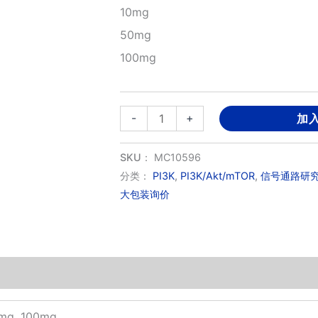
10mg
50mg
100mg
Acalisib
-
+
加
数
量
SKU：
MC10596
分类：
PI3K
,
PI3K/Akt/mTOR
,
信号通路研
大包装询价
0mg, 100mg