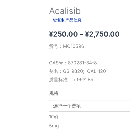
Acalisib
一键复制产品信息
价
¥
250.00
–
¥
2,750.00
格
货号：
MC10596
范
CAS号：870281-34-8
围
别名：GS-9820; CAL-120
质量标准：＞99%,BR
¥2
规格
至
¥2
1mg
5mg