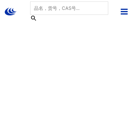
跳
至
内
容