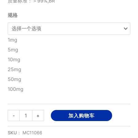
质量标准：＞99%,BR
¥210.00
规格
至
¥3,200.00
1mg
5mg
10mg
25mg
50mg
100mg
Tirbanibulin
-
+
加入购物车
数
量
SKU：
MC11066