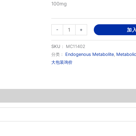
100mg
1-
-
+
加
Methyladenosine
数
SKU：
MC11402
量
分类：
Endogenous Metabolite
,
Metaboli
大包装询价