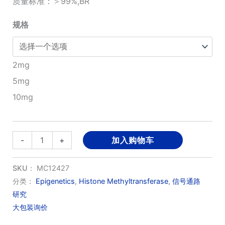
质量标准：＞99%,BR
¥530.00
规格
至
¥1,770.00
2mg
5mg
10mg
MM-
-
+
加入购物车
102
数
SKU：
MC12427
量
分类：
Epigenetics
,
Histone Methyltransferase
,
信号通路
研究
大包装询价