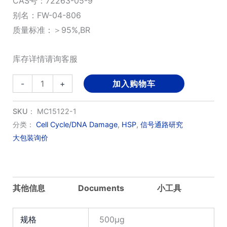
CAS号：72263-05-9
别名：FW-04-806
质量标准：＞95%,BR
库存详情请询客服
Conglobatin
-
+
加入购物车
数
量
SKU：
MC15122-1
分类：
Cell Cycle/DNA Damage
,
HSP
,
信号通路研究
大包装询价
其他信息
Documents
小工具
规格
500μg