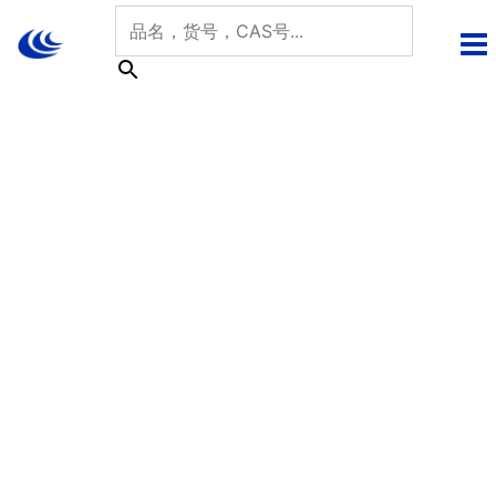
跳
至
内
容