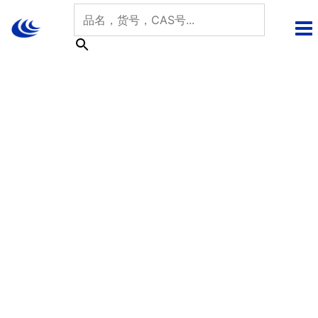
跳
至
内
容