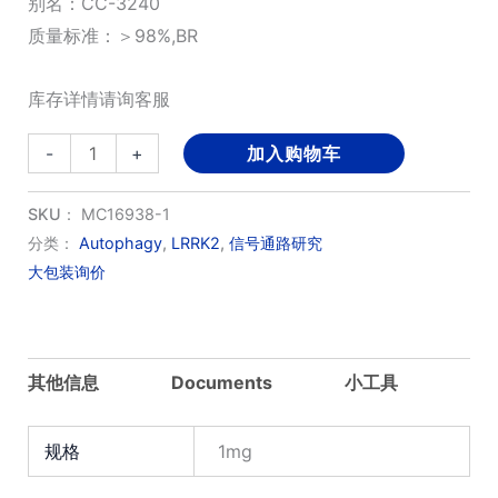
别名：CC-3240
质量标准：＞98%,BR
库存详情请询客服
CC-
-
+
加入购物车
3240
数
SKU：
MC16938-1
量
分类：
Autophagy
,
LRRK2
,
信号通路研究
大包装询价
其他信息
Documents
小工具
规格
1mg