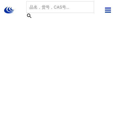
跳
至
内
容