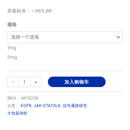
围：
质量标准：＞98%,BR
¥1,050.00
规格
至
¥3,150.00
1mg
5mg
PACAP-
-
+
加入购物车
38
(31-
SKU：
MC9209
38),
分类：
EGFR
,
JAK-STAT/IL6
,
信号通路研究
大包装询价
human,
mouse,