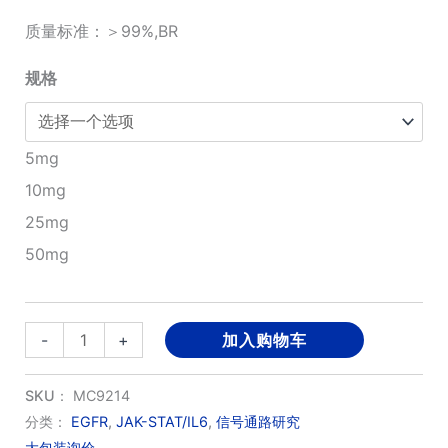
质量标准：＞99%,BR
至
¥3,150.00
规格
5mg
10mg
25mg
50mg
Tuxobertinib
-
+
加入购物车
数
量
SKU：
MC9214
分类：
EGFR
,
JAK-STAT/IL6
,
信号通路研究
大包装询价