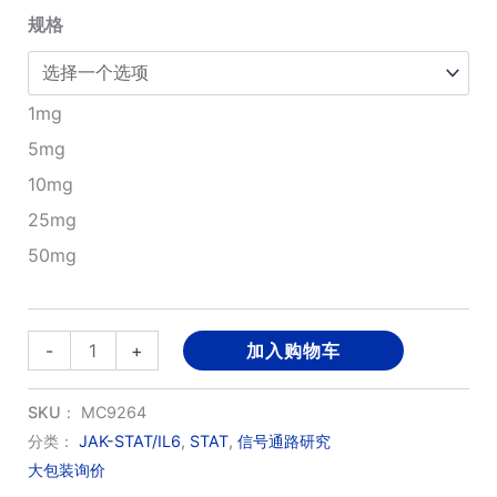
规格
至
¥3,860.00
1mg
5mg
10mg
25mg
50mg
STX-
-
+
加入购物车
0119
数
SKU：
MC9264
量
分类：
JAK-STAT/IL6
,
STAT
,
信号通路研究
大包装询价