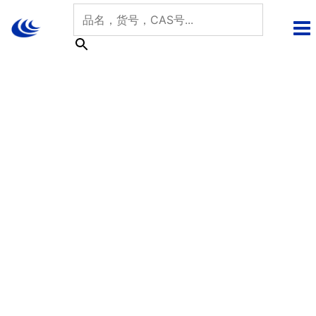
跳
至
内
容