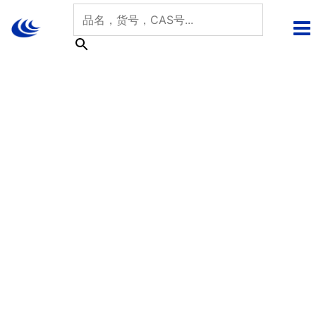
跳
至
内
容