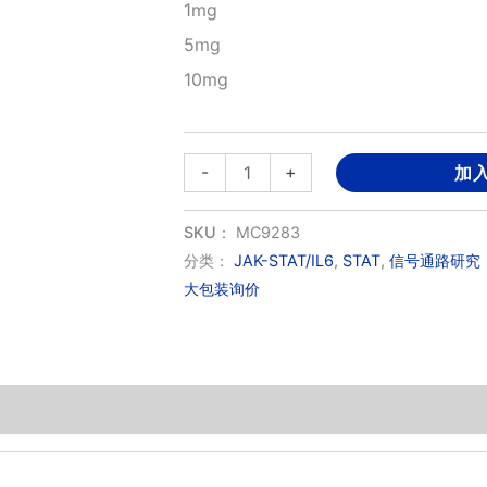
1mg
5mg
10mg
Nitidine
-
+
加
chloride
(氯
SKU：
MC9283
化
分类：
JAK-STAT/IL6
,
STAT
,
信号通路研究
大包装询价
两
面
针
碱)
数
量