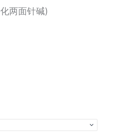
e (氯化两面针碱)
0.00
0.00