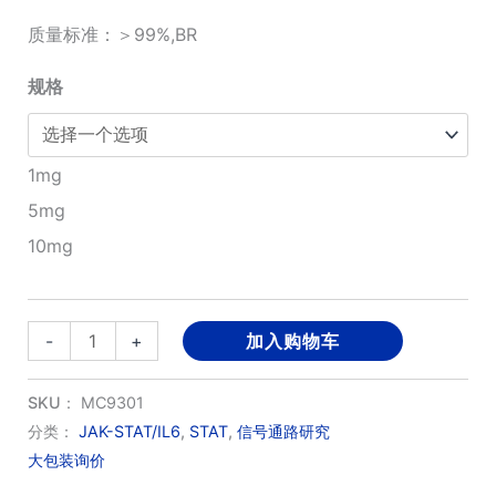
质量标准：＞99%,BR
至
¥3,120.00
规格
1mg
5mg
10mg
Brevilin
-
+
加入购物车
A
数
SKU：
MC9301
量
分类：
JAK-STAT/IL6
,
STAT
,
信号通路研究
大包装询价