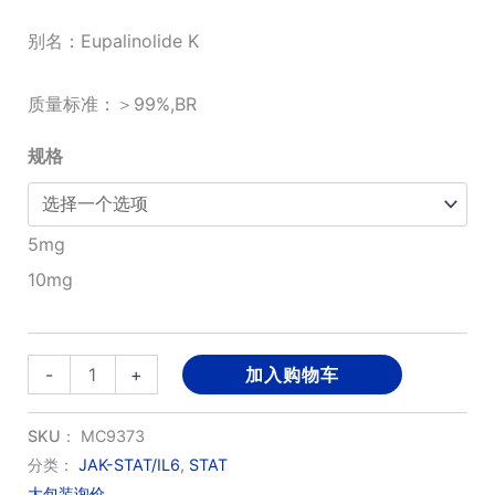
围：
别名：Eupalinolide K
¥1,540.00
质量标准：＞99%,BR
至
¥2,730.00
规格
5mg
10mg
Eupalinolide
-
+
加入购物车
K
(野
SKU：
MC9373
马
分类：
JAK-STAT/IL6
,
STAT
大包装询价