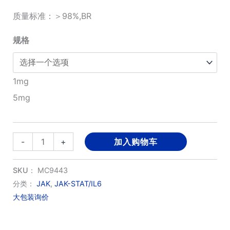
质量标准：＞98%,BR
至
¥3,920.00
规格
1mg
5mg
Londamocitinib
-
+
加入购物车
数
量
SKU：
MC9443
分类：
JAK
,
JAK-STAT/IL6
大包装询价