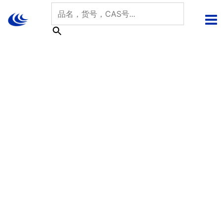
跳
至
内
容