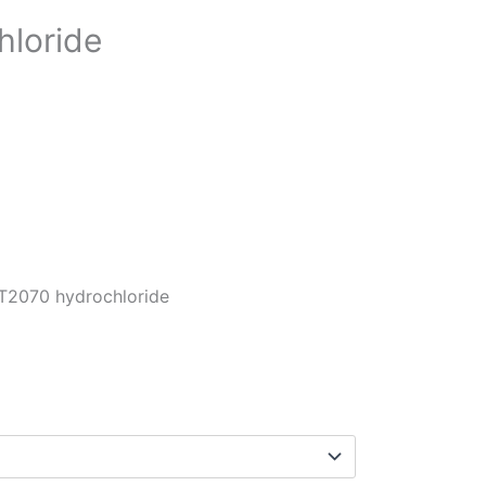
hloride
：
2070 hydrochloride
60.00
,310.00