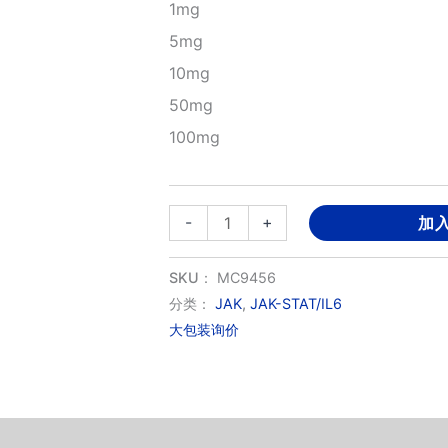
1mg
5mg
10mg
50mg
100mg
Cerdulatinib
-
+
加
hydrochloride
数
SKU：
MC9456
量
分类：
JAK
,
JAK-STAT/IL6
大包装询价