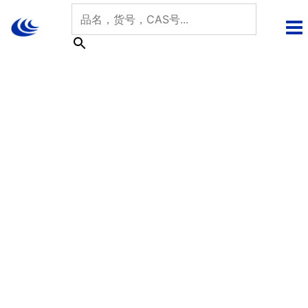
跳
至
内
容