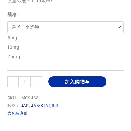
质量标准：＞99%,BR
¥1,260.00
规格
至
¥4,060.00
5mg
10mg
25mg
(2R,5S)-
-
+
加入购物车
Ritlecitinib
数
SKU：
MC9488
量
分类：
JAK
,
JAK-STAT/IL6
大包装询价