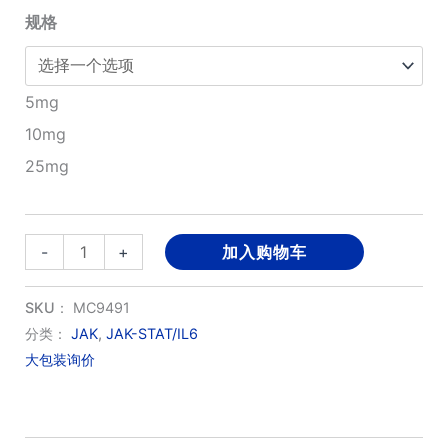
规格
至
¥2,240.00
5mg
10mg
25mg
ZM
-
+
加入购物车
449829
数
SKU：
MC9491
量
分类：
JAK
,
JAK-STAT/IL6
大包装询价