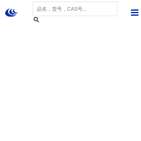
跳
至
内
容