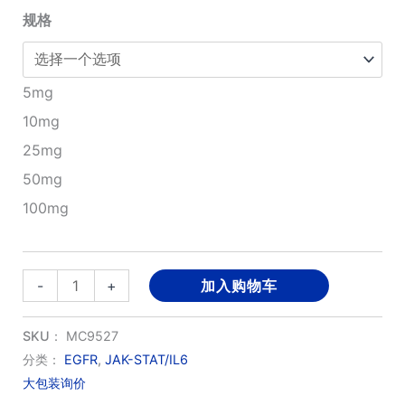
规格
至
¥4,130.00
5mg
10mg
25mg
50mg
100mg
HNPMI
-
+
加入购物车
数
量
SKU：
MC9527
分类：
EGFR
,
JAK-STAT/IL6
大包装询价