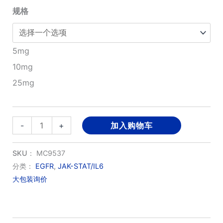
规格
至
¥2,570.00
5mg
10mg
25mg
YS-
-
+
加入购物车
67
数
SKU：
MC9537
量
分类：
EGFR
,
JAK-STAT/IL6
大包装询价