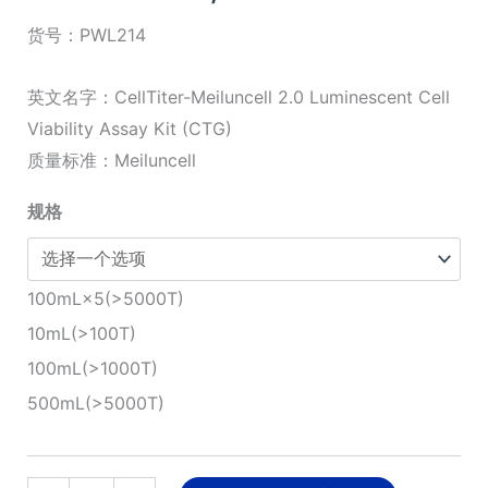
格
货号：
PWL214
范
英文名字：CellTiter-Meiluncell 2.0 Luminescent Cell
围：
Viability Assay Kit (CTG)
质量标准：Meiluncell
¥860.00
规格
至
¥10,300.00
100mL×5(>5000T)
10mL(>100T)
100mL(>1000T)
500mL(>5000T)