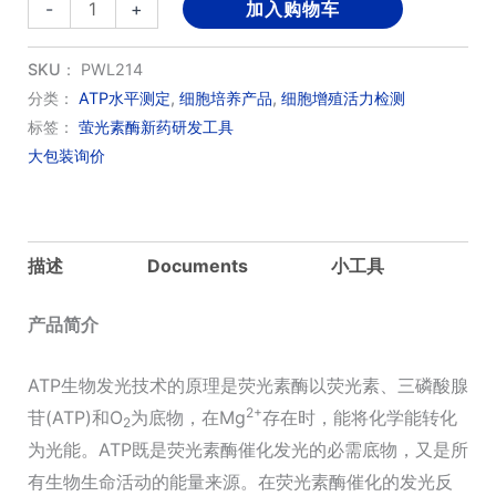
CellTiter-
-
+
加入购物车
Meiluncell
2.0
SKU：
PWL214
发
分类：
ATP水平测定
,
细胞培养产品
,
细胞增殖活力检测
标签：
萤光素酶新药研发工具
光
大包装询价
法
细
胞
活
描述
Documents
小工具
力
检
产品简介
测
ATP生物发光技术的原理是荧光素酶以荧光素、三磷酸腺
试
2+
苷(ATP)和O
为底物，在Mg
存在时，能将化学能转化
剂
2
为光能。ATP既是荧光素酶催化发光的必需底物，又是所
盒
有生物生命活动的能量来源。在荧光素酶催化的发光反
数