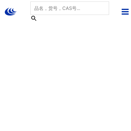
跳
至
内
容