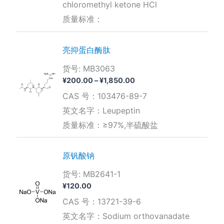
chloromethyl ketone HCl
质量标准：
亮抑蛋白酶肽
货号: MB3063
价
¥
200.00
–
¥
1,850.00
格
CAS 号：103476-89-7
范
围：
英文名字：Leupeptin
¥200.00
质量标准：≥97%,半硫酸盐
至
¥1,850.00
原钒酸钠
货号: MB2641-1
¥
120.00
CAS 号：13721-39-6
英文名字：Sodium orthovanadate