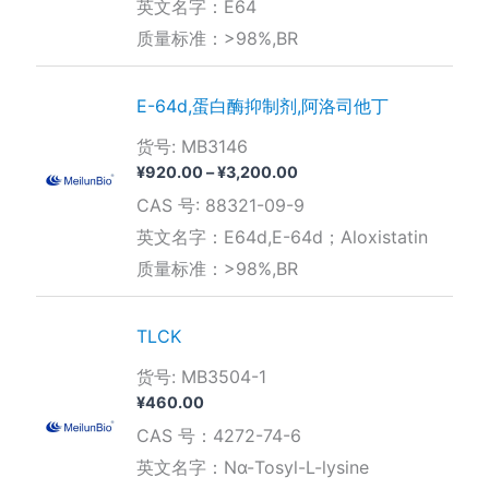
英文名字：E64
¥780.00
质量标准：>98%,BR
至
¥1,980.00
E-64d,蛋白酶抑制剂,阿洛司他丁
货号: MB3146
价
¥
920.00
–
¥
3,200.00
格
CAS 号: 88321-09-9
范
围：
英文名字：E64d,E-64d；Aloxistatin
¥920.00
质量标准：>98%,BR
至
¥3,200.00
TLCK
货号: MB3504-1
¥
460.00
CAS 号：4272-74-6
英文名字：Nα-Tosyl-L-lysine