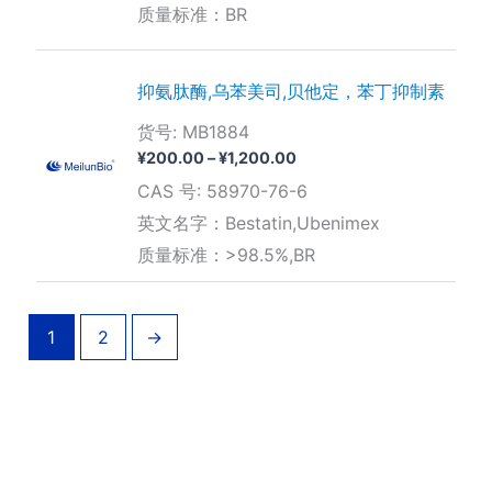
质量标准：BR
抑氨肽酶,乌苯美司,贝他定，苯丁抑制素
货号: MB1884
价
¥
200.00
–
¥
1,200.00
格
CAS 号: 58970-76-6
范
围：
英文名字：Bestatin,Ubenimex
¥200.00
质量标准：>98.5%,BR
至
¥1,200.00
1
2
→