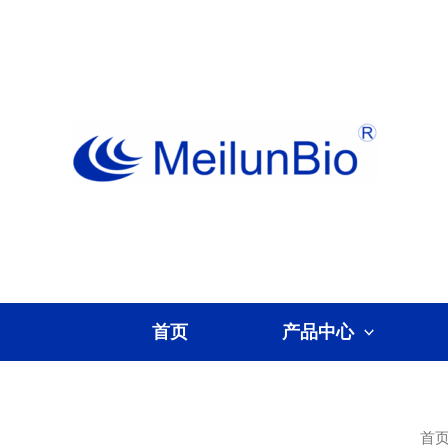
跳
至
内
容
首页
产品中心
首