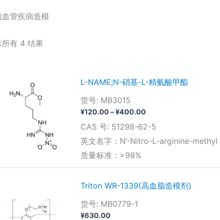
脑血管疾病造模
所有 4 结果
L-NAME;N-硝基-L-精氨酸甲酯
货号: MB3015
价
¥
120.00
–
¥
400.00
格
CAS 号: 51298-62-5
范
围：
英文名字：N’-Nitro-L-arginine-methyl e
¥120.00
质量标准：>98%
至
¥400.00
Triton WR-1339(高血脂造模剂)
货号: MB0779-1
¥
630.00