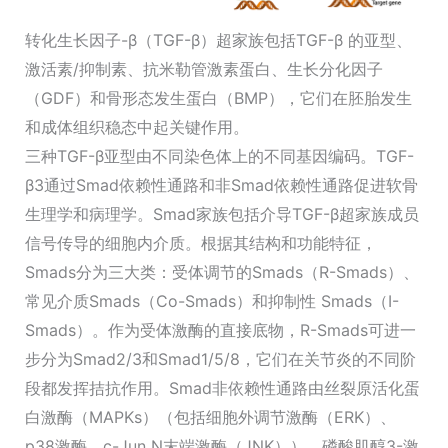
转化生长因子-β（TGF-β）超家族包括TGF-β 的亚型、
激活素/抑制素、抗米勒管激素蛋白、生长分化因子
（GDF）和骨形态发生蛋白（BMP），它们在胚胎发生
和成体组织稳态中起关键作用。
三种TGF-β亚型由不同染色体上的不同基因编码。TGF-
β3通过Smad依赖性通路和非Smad依赖性通路促进软骨
生理学和病理学。Smad家族包括介导TGF-β超家族成员
信号传导的细胞内介质。根据其结构和功能特征，
Smads分为三大类：受体调节的Smads（R-Smads）、
常见介质Smads（Co-Smads）和抑制性 Smads（I-
Smads）。作为受体激酶的直接底物，R-Smads可进一
步分为Smad2/3和Smad1/5/8，它们在关节炎的不同阶
段都发挥拮抗作用。Smad非依赖性通路由丝裂原活化蛋
白激酶（MAPKs）（包括细胞外调节激酶（ERK）、
p38激酶、c-Jun N末端激酶（JNK））、磷酸肌醇3-激