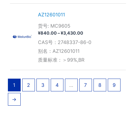
AZ12601011
货号: MC9605
价
¥
840.00
–
¥
3,430.00
格
CAS号：2748337-86-0
范
围：
别名：AZ12601011
¥840.00
质量标准：＞99%,BR
至
¥3,430.00
1
2
3
4
…
7
8
9
→