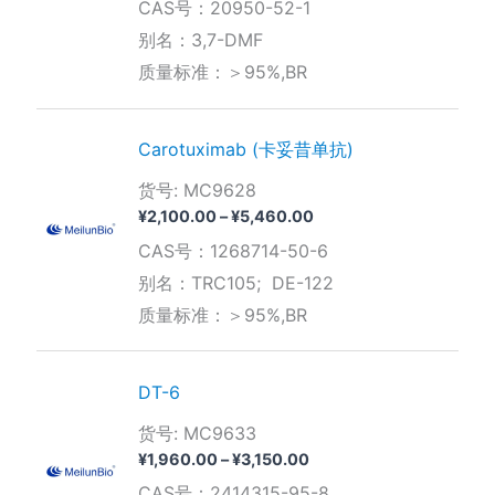
CAS号：20950-52-1
范
围：
别名：3,7-DMF
¥210.00
质量标准：＞95%,BR
至
¥1,400.00
Carotuximab (卡妥昔单抗)
货号: MC9628
价
¥
2,100.00
–
¥
5,460.00
格
CAS号：1268714-50-6
范
围：
别名：TRC105; DE-122
¥2,100.00
质量标准：＞95%,BR
至
¥5,460.00
DT-6
货号: MC9633
价
¥
1,960.00
–
¥
3,150.00
格
CAS号：2414315-95-8