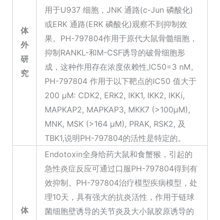
用于U937 细胞，JNK 通路(c-Jun 磷酸化)
或ERK 通路(ERK 磷酸化)观察不到抑制效
体
果。PH-797804作用于原代大鼠骨髓细胞，
外
抑制RANKL-和M-CSF诱导的破骨细胞形
研
成，这种作用存在浓度依赖性,IC50=3 nM。
究
PH-797804 作用于以下靶点的IC50 值大于
200 μM: CDK2, ERK2, IKK1, IKK2, IKKi,
MAPKAP2, MAPKAP3, MKK7 (>100μM),
MNK, MSK (>164 μM), PRAK, RSK2, 及
TBK1,说明PH-797804的活性是特定的。
Endotoxin全身给药大鼠和食蟹猴，引起的
急性炎症反应可通过口服PH-797804得到有
效抑制。PH-797804治疗模型疾病模型，处
理10天，具有强大的抗炎活性，作用于链球
体
菌细胞壁诱导的关节炎及大小鼠胶原诱导的