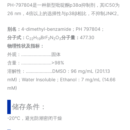
PH-797804是一种新型吡啶酮p38α抑制剂，其IC50为
26 nm，4倍以上的选择性与p38β相比，不抑制JNK2。
别名：
4-dimethyl-benzamide；PH 797804；
分子式：
C
H
BrF
N
O
分子量：
477.30
22
19
2
2
3
物理性状及指标：
外观：……………………固体
含量：……………………>98%
溶解性：…………………DMSO：96 mg/mL (201.13
mM)；Water Insoluble；Ethanol：7 mg/mL (14.66
mM)
储存条件：
-20℃，避光防潮密闭干燥