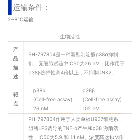
运输条件：
2~8℃运输
生物活性
产
PH-797804是一种新型吡啶酮p38α抑制
品
剂，无细胞试验中IC50为26 nM；比作用于
描
p38β选择性高4倍以上，不抑制JNK2。
述
p38α
p38β
靶
(Cell-free assay)
(Cell-free assay)
点
26 nM
102 nM
PH-797804作用于人类单核U937细胞系，
阻断LPS诱导的TNF-α产生和p38 激酶活
性，IC50为5.9 和 1.1 nM。浓度高达1μM作