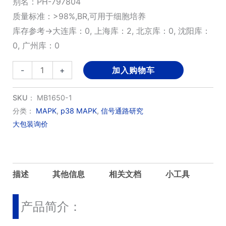
别名：PH-797804
质量标准：>98%,BR,可用于细胞培养
库存参考→大连库：0, 上海库：2, 北京库：0, 沈阳库：
0, 广州库：0
PH-
-
+
加入购物车
797804
数
SKU：
MB1650-1
量
分类：
MAPK
,
p38 MAPK
,
信号通路研究
大包装询价
描述
其他信息
相关文档
小工具
产品简介：