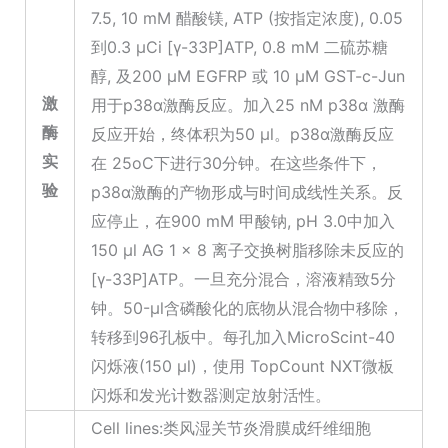
7.5, 10 mM 醋酸镁, ATP (按指定浓度), 0.05
到0.3 μCi [γ-33P]ATP, 0.8 mM 二硫苏糖
醇, 及200 μM EGFRP 或 10 μM GST-c-Jun
激
用于p38α激酶反应。加入25 nM p38α 激酶
酶
反应开始，终体积为50 μl。p38α激酶反应
实
在 25oC下进行30分钟。在这些条件下，
验
p38α激酶的产物形成与时间成线性关系。反
应停止，在900 mM 甲酸钠, pH 3.0中加入
150 μl AG 1 × 8 离子交换树脂移除未反应的
[γ-33P]ATP。一旦充分混合，溶液精致5分
钟。50-μl含磷酸化的底物从混合物中移除，
转移到96孔板中。每孔加入MicroScint-40
闪烁液(150 μl)，使用 TopCount NXT微板
闪烁和发光计数器测定放射活性。
Cell lines:类风湿关节炎滑膜成纤维细胞