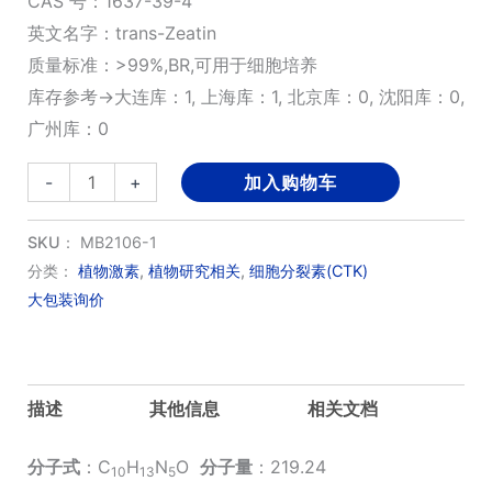
CAS 号：1637-39-4
英文名字：trans-Zeatin
质量标准：>99%,BR,可用于细胞培养
库存参考→大连库：1, 上海库：1, 北京库：0, 沈阳库：0,
广州库：0
反
-
+
加入购物车
式
玉
SKU：
MB2106-1
米
分类：
植物激素
,
植物研究相关
,
细胞分裂素(CTK)
大包装询价
素；
反
玉
米
描述
其他信息
相关文档
素
数
分子式
：C
H
N
O
分子量
：219.24
10
13
5