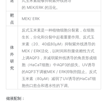
述
式玉米素能够抑制紫外线诱导
的 MEK/ERK 的活化。
靶
MEK/ ERK
点
反式玉米素是一种植物细胞分裂素，在细胞
生长，分化和分裂中起着重要作用。反式玉
米素（20、40或80μM）抑制紫外线诱导的
体
MEK / ERK活化，以时间和剂量依赖性方式
外
上调AQP3，并减弱紫外线诱导的角质形成细
研
胞（HaCaT细胞）中AQP3的损失。UV诱导
究
的AQP3下调被MEK / ERK抑制剂阻止。反式
玉米素（80μM）减弱了UV诱导的HaCaT细
胞伤口愈合和透水性的下调。
储液配制：