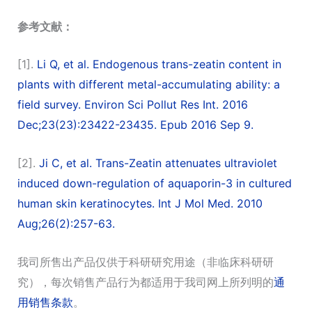
参考文献：
[1].
Li Q, et al. Endogenous trans-zeatin content in
plants with different metal-accumulating ability: a
field survey. Environ Sci Pollut Res Int. 2016
Dec;23(23):23422-23435. Epub 2016 Sep 9.
[2].
Ji C, et al. Trans-Zeatin attenuates ultraviolet
induced down-regulation of aquaporin-3 in cultured
human skin keratinocytes. Int J Mol Med. 2010
Aug;26(2):257-63.
我司所售出产品仅供于科研研究用途（非临床科研研
究），每次销售产品行为都适用于我司网上所列明的
通
用销售条款
。