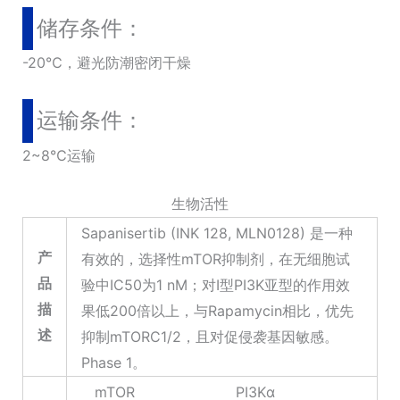
储存条件：
-20℃，避光防潮密闭干燥
运输条件：
2~8℃运输
生物活性
Sapanisertib (INK 128, MLN0128) 是一种
产
有效的，选择性mTOR抑制剂，在无细胞试
品
验中IC50为1 nM；对I型PI3K亚型的作用效
描
果低200倍以上，与Rapamycin相比，优先
述
抑制mTORC1/2，且对促侵袭基因敏感。
Phase 1。
mTOR
PI3Kα