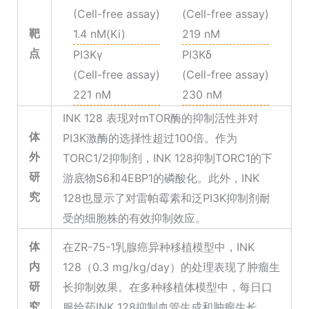
(Cell-free assay)
(Cell-free assay)
靶
1.4 nM(Ki)
219 nM
点
PI3Kγ
PI3Kδ
(Cell-free assay)
(Cell-free assay)
221 nM
230 nM
INK 128 表现对mTOR酶的抑制活性并对
体
PI3K激酶的选择性超过100倍。作为
外
TORC1/2抑制剂，INK 128抑制TORC1的下
研
游底物S6和4EBP1的磷酸化。此外，INK
究
128也显示了对雷帕霉素和泛PI3K抑制剂耐
受的细胞株的有效抑制效应。
体
在ZR-75-1乳腺癌异种移植模型中，INK
内
128（0.3 mg/kg/day）的处理表现了肿瘤生
研
长抑制效果。在多种移植体模型中，每日口
究
服给药INK 128抑制血管生成和肿瘤生长。