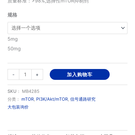
质量标准：>98%,选择性mTOR抑制剂
¥830.00
规格
至
¥4,380.00
5mg
50mg
INK128
-
+
加入购物车
(MLN0128)
数
SKU：
MB4285
量
分类：
mTOR
,
PI3K/Akt/mTOR
,
信号通路研究
大包装询价