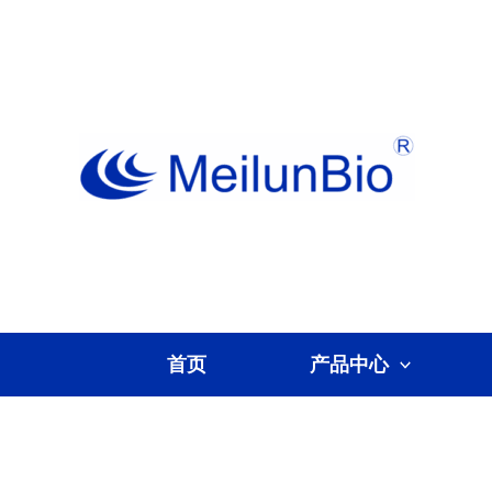
跳
至
内
容
首页
产品中心