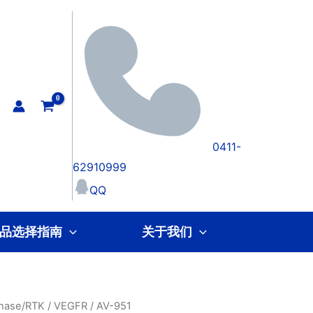
0411-
62910999
QQ
品选择指南
关于我们
inase/RTK
/
VEGFR
/ AV-951