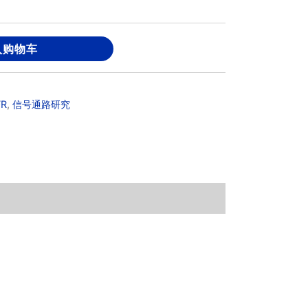
入购物车
FR
,
信号通路研究