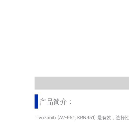
描述
其他信息
相关文档
小工具
产品简介：
Tivozanib (AV-951; KRN951) 是有效，选