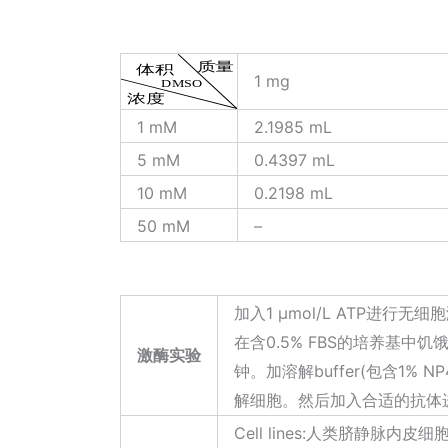
1 mg
1 mM
2.1985 mL
5 mM
0.4397 mL
10 mM
0.2198 mL
50 mM
–
加入1 μmol/L ATP进
在含0.5% FBS的培养基中饥饿
激酶实验
钟。加溶解buffer(包含1% NP4
解细胞。然后加入合适的抗体
Cell lines:人类脐静脉内