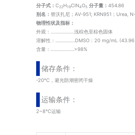
分子式：
C
H
ClN
O
分子量：
454.86
22
19
4
5
别名：
替沃扎尼；AV-951; KRN951；Urea, N-[2-ch
物理性状及指标：
外观：………………浅棕色至棕色固体
溶解性：……………DMSO：20 mg/mL (43.96 mM)；
含量：………………>98%
储存条件：
-20℃，避光防潮密闭干燥
运输条件：
2~8℃运输