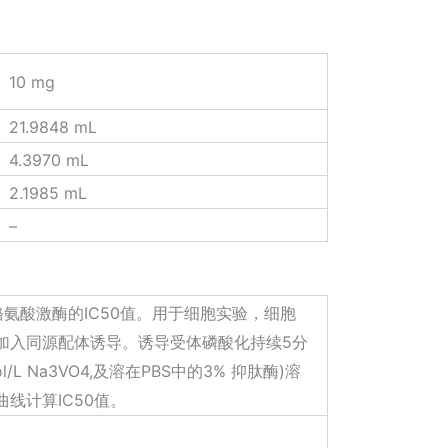
10 mg
21.9848 mL
4.3970 mL
2.1985 mL
–
体酪氨酸激酶的IC50值。用于细胞实验，细胞
加入同源配体诱导。诱导受体磷酸化持续5分
mol/L Na3VO4,及溶在PBS中的3% 抑肽酶)溶
线计算IC50值。