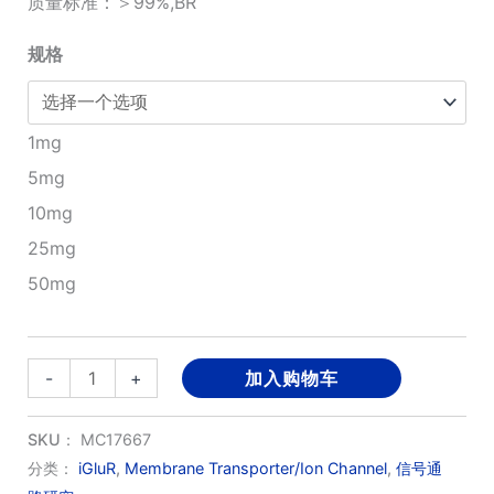
质量标准：＞99%,BR
¥170.00
规格
至
¥2,450.00
1mg
5mg
10mg
25mg
50mg
5,7-
-
+
加入购物车
Dichlorokynurenic
acid
SKU：
MC17667
数
分类：
iGluR
,
Membrane Transporter/Ion Channel
,
信号通