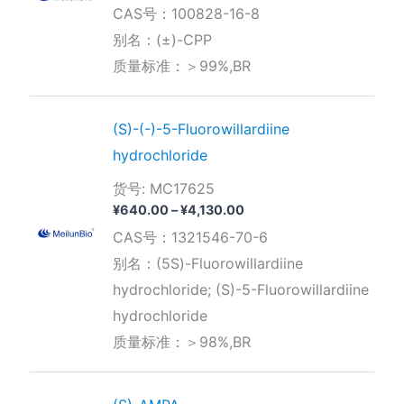
CAS号：100828-16-8
别名：(±)-CPP
质量标准：＞99%,BR
(S)-(-)-5-Fluorowillardiine
hydrochloride
货号: MC17625
价
¥
640.00
–
¥
4,130.00
格
CAS号：1321546-70-6
范
围：
别名：(5S)-Fluorowillardiine
¥640.00
hydrochloride; (S)-5-Fluorowillardiine
至
¥4,130.00
hydrochloride
质量标准：＞98%,BR