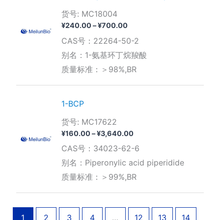
货号: MC18004
价
¥
240.00
–
¥
700.00
格
CAS号：22264-50-2
范
围：
别名：1-氨基环丁烷羧酸
¥240.00
质量标准：＞98%,BR
至
¥700.00
1-BCP
货号: MC17622
价
¥
160.00
–
¥
3,640.00
格
CAS号：34023-62-6
范
围：
别名：Piperonylic acid piperidide
¥160.00
质量标准：＞99%,BR
至
¥3,640.00
1
2
3
4
…
12
13
14