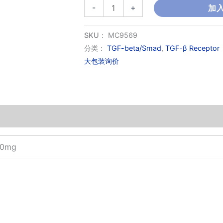
SJ000291942
-
+
加
数
量
SKU：
MC9569
分类：
TGF-beta/Smad
,
TGF-β Receptor
大包装询价
50mg