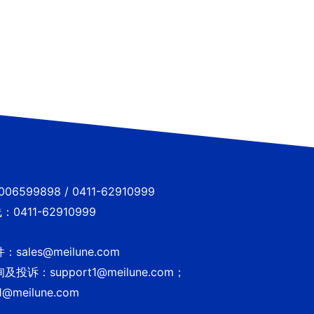
6599898 / 0411-62910999
0411-62910999
sales@meilune.com
投诉：support1@meilune.com；
1@meilune.com