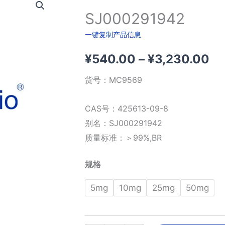
SJ000291942
一键复制产品信息
价
¥
540.00
–
¥
3,230.00
格
货号：
MC9569
范
CAS号：425613-09-8
围
别名：SJ000291942
质量标准：＞99%,BR
¥5
规格
至
5mg
10mg
25mg
50mg
¥3