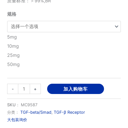
质量标准：＞99%,BR
¥690.00
规格
至
¥3,850.00
5mg
10mg
25mg
50mg
CJJ300
-
+
加入购物车
数
量
SKU：
MC9587
分类：
TGF-beta/Smad
,
TGF-β Receptor
大包装询价