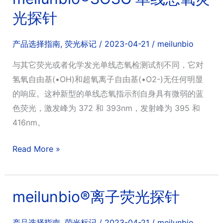
使
光探针
(NO)
荧
产品选择指南
,
荧光标记
/
2023-04-21
/
meilunbio
光
与其它荧光或者化学发光单线态氧检测试剂不同，它对
探
氢氧自由基(•OH)和超氧离子自由基(•O2-)无任何明显
针
的响应。这种新型的单线态氧指示剂自身具有微弱的蓝
色荧光，激发峰为 372 和 393nm，发射峰为 395 和
416nm。
meilunbio®SOSG
Read More »
单
线
态
meilunbio®离子荧光探针
氧
荧
产品选择指南
,
荧光标记
/
2023-04-21
/
meilunbio