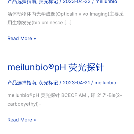
产品选择指南
,
荧光标记
/
2023-04-22
/
meilunbio
活体动物体内光学成像(Opticalin vivo Imaging)主要采
用生物发光(bioluminesce […]
meilunbio®
Read More »
生
物
发
meilunbio®pH 荧光探针
光
试
产品选择指南
,
荧光标记
/
2023-04-21
/
meilunbio
剂
meilunbio®pH 荧光探针 BCECF AM，即 2′,7′-Bis(2-
（活
carboxyethyl)-
体
成
meilunbio®pH
Read More »
像）
荧