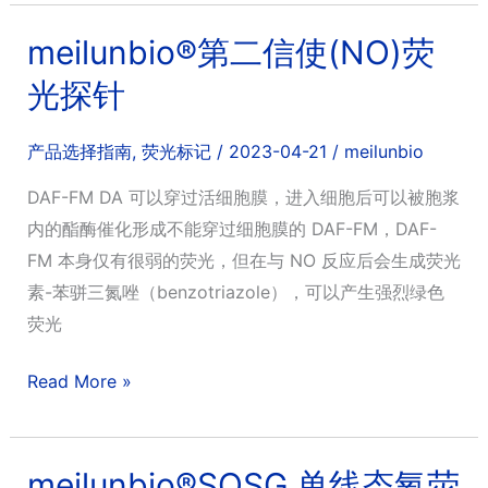
光
探
meilunbio®第二信使(NO)荧
针
光探针
产品选择指南
,
荧光标记
/
2023-04-21
/
meilunbio
DAF-FM DA 可以穿过活细胞膜，进入细胞后可以被胞浆
内的酯酶催化形成不能穿过细胞膜的 DAF-FM，DAF-
FM 本身仅有很弱的荧光，但在与 NO 反应后会生成荧光
素-苯骈三氮唑（benzotriazole），可以产生强烈绿色
荧光
meilunbio®
Read More »
第
二
信
meilunbio®SOSG 单线态氧荧