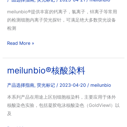
光
meilunbio®提供丰富的钙离子，氯离子，锌离子等常用
探
的检测细胞内离子荧光探针，可满足绝大多数荧光设备
针
检测
meilunbio®
Read More »
离
子
荧
meilunbio®核酸染料
光
探
产品选择指南
,
荧光标记
/
2023-04-20
/
meilunbio
针
本系列产品在用途上区别细胞核染料，主要应用于体外
核酸染色实验，包括凝胶电泳核酸染色（GoldViewI）以
及