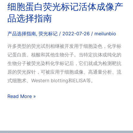
氧
细胞蛋白荧光标记活体成像产
ROS
品选择指南
荧
光
产品选择指南
,
荧光标记
/
2022-07-26
/
meilunbio
探
许多类型的荧光试剂相继被开发用于细胞染色，化学标
针
记蛋白质、核酸和其他生物分子。当特定抗体或纯化的
生物分子被荧光染料化学标记后，它们就成为检测靶抗
原的荧光探针，可被应用于细胞成像、高通量分析、流
式细胞术、Western blotting和ELISA等。
细
Read More »
胞
蛋
白
荧