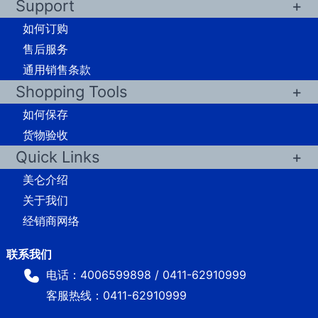
Support
光
如何订购
标
售后服务
记
通用销售条款
活
Shopping Tools
体
如何保存
成
货物验收
像
Quick Links
产
品
美仑介绍
选
关于我们
择
经销商网络
指
南
电话：4006599898 / 0411-62910999
客服热线：0411-62910999