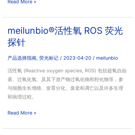
meilunbio®
Read More »
核
酸
染
meilunbio®活性氧 ROS 荧光
料
探针
产品选择指南
,
荧光标记
/
2023-04-20
/
meilunbio
活性氧 (Reactive oxygen species, ROS) 包括超氧自由
基、过氧化氢、及其下游产物过氧化物和羟化物等，参
与细胞生长增殖、发育分化、衰老和凋亡以及许多生理
和病理过程。
meilunbio®
Read More »
活
性