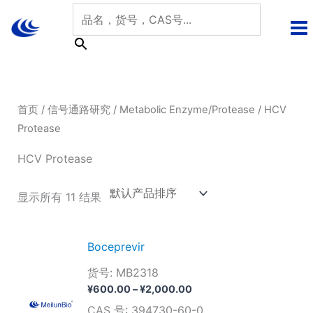
跳
至
内
容
首页
/
信号通路研究
/
Metabolic Enzyme/Protease
/ HCV
Protease
HCV Protease
显示所有 11 结果
Boceprevir
货号: MB2318
价
¥
600.00
–
¥
2,000.00
格
CAS 号: 394730-60-0