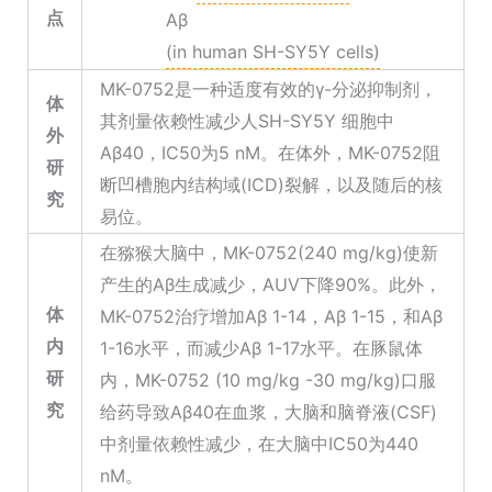
点
Aβ
(in human SH-SY5Y cells)
MK-0752是一种适度有效的γ-分泌抑制剂，
体
其剂量依赖性减少人SH-SY5Y 细胞中
外
Aβ40，IC50为5 nM。在体外，MK-0752阻
研
断凹槽胞内结构域(ICD)裂解，以及随后的核
究
易位。
在猕猴大脑中，MK-0752(240 mg/kg)使新
产生的Aβ生成减少，AUV下降90%。此外，
体
MK-0752治疗增加Aβ 1-14，Aβ 1-15，和Aβ
内
1-16水平，而减少Aβ 1-17水平。在豚鼠体
研
内，MK-0752 (10 mg/kg -30 mg/kg)口服
究
给药导致Aβ40在血浆，大脑和脑脊液(CSF)
中剂量依赖性减少，在大脑中IC50为440
nM。