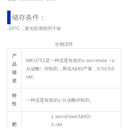
储存条件：
-20℃，避光防潮密闭干燥
生物活性
产
MK-0752是一种适度有效的γ-secretase（γ-
品
分泌酶）抑制剂，降低Aβ40产量，IC50为5
描
nM。
述
特
一种适度有效的γ-分泌酶抑制剂。
性
γ secretase(Aβ40)
靶
5 nM