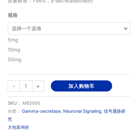
质量标准：>98%，γ-secretase抑制剂
¥1,380.00
规格
至
¥5,980.00
5mg
10mg
50mg
MK-
-
+
加入购物车
0752
数
SKU：
MB3695
量
分类：
Gamma-secretase
,
Neuronal Signaling
,
信号通路研
究
大包装询价