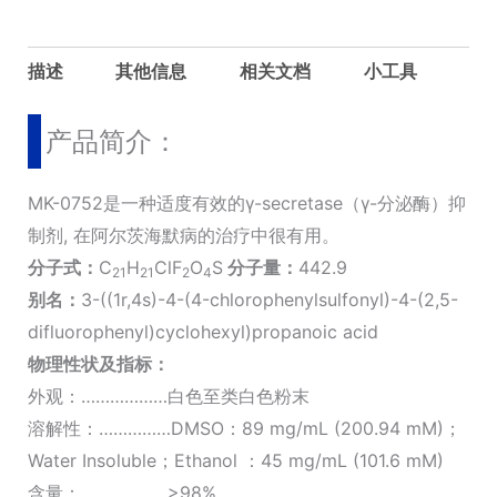
描述
其他信息
相关文档
小工具
产品简介：
MK-0752是一种适度有效的γ-secretase（γ-分泌酶）抑
制剂, 在阿尔茨海默病的治疗中很有用。
分子式：
C
H
ClF
O
S
分子量：
442.9
21
21
2
4
别名：
3-((1r,4s)-4-(4-chlorophenylsulfonyl)-4-(2,5-
difluorophenyl)cyclohexyl)propanoic acid
物理性状及指标：
外观：………………白色至类白色粉末
溶解性：……………DMSO：89 mg/mL (200.94 mM)；
Water Insoluble；Ethanol ：45 mg/mL (101.6 mM)
含量：………………>98%