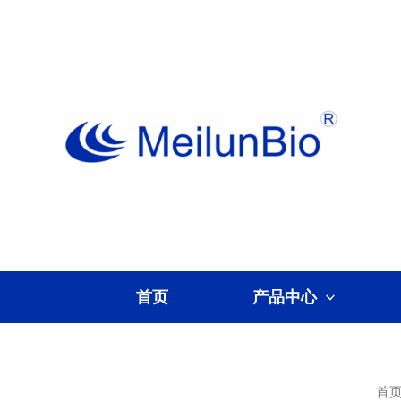
跳
至
内
容
首页
产品中心
首