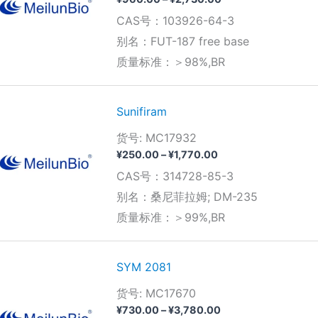
格
CAS号：103926-64-3
范
围：
别名：FUT-187 free base
¥960.00
质量标准：＞98%,BR
至
¥2,730.00
Sunifiram
货号: MC17932
价
¥
250.00
–
¥
1,770.00
格
CAS号：314728-85-3
范
围：
别名：桑尼菲拉姆; DM-235
¥250.00
质量标准：＞99%,BR
至
¥1,770.00
SYM 2081
货号: MC17670
价
¥
730.00
–
¥
3,780.00