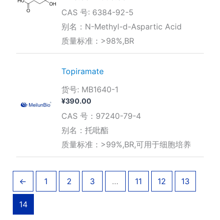
格
CAS 号: 6384-92-5
范
围：
别名：N-Methyl-d-Aspartic Acid
¥210.00
质量标准：>98%,BR
至
¥690.00
Topiramate
货号: MB1640-1
¥
390.00
CAS 号：97240-79-4
别名：托吡酯
质量标准：>99%,BR,可用于细胞培养
←
1
2
3
…
11
12
13
14