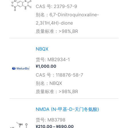
格
CAS 号: 2379-57-9
范
围：
别名：6,7-Dinitroquinoxaline-
¥400.00
2,3(1H,4H)-dione
至
¥1,150.00
质量标准：>98%,BR
NBQX
货号: MB2934-1
¥
1,000.00
CAS 号：118876-58-7
别名：NBQX
质量标准：>98%,BR
NMDA (N-甲基-D-天门冬氨酸)
货号: MB3798
价
¥
210.00
–
¥
690.00