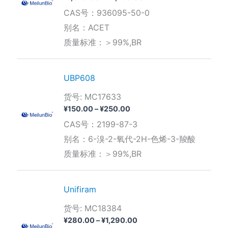
格
CAS号：936095-50-0
范
围：
别名：ACET
¥1,820.00
质量标准：＞99%,BR
至
¥2,730.00
UBP608
货号: MC17633
价
¥
150.00
–
¥
250.00
格
CAS号：2199-87-3
范
围：
别名：6-溴-2-氧代-2H-色烯-3-羧酸
¥150.00
质量标准：＞99%,BR
至
¥250.00
Unifiram
货号: MC18384
价
¥
280.00
–
¥
1,290.00